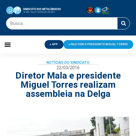
APP
FALE COM O PRESIDENTE MIGUEL TORRES
Palavra do Presidente
Jornal O Metalúrgico
Clube de Campo
Centro de Lazer
NOTÍCIAS DO SINDICATO
22/03/2016
Diretor Mala e presidente
Miguel Torres realizam
assembleia na Delga