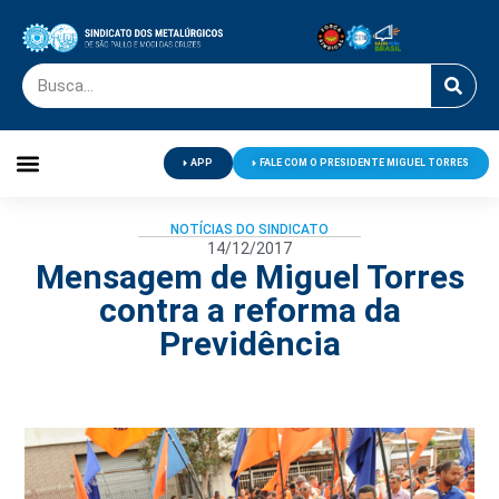
APP
FALE COM O PRESIDENTE MIGUEL TORRES
Palavra do Presidente
Jornal O Metalúrgico
Clube de Campo
Centro de Lazer
NOTÍCIAS DO SINDICATO
14/12/2017
Mensagem de Miguel Torres
contra a reforma da
Previdência