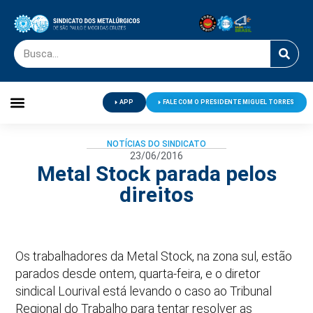
APP
FALE COM O PRESIDENTE MIGUEL TORRES
Palavra do Presidente
Jornal O Metalúrgico
Clube de Campo
Centro de Lazer
NOTÍCIAS DO SINDICATO
23/06/2016
Metal Stock parada pelos
direitos
Os trabalhadores da Metal Stock, na zona sul, estão
parados desde ontem, quarta-feira, e o diretor
sindical Lourival está levando o caso ao Tribunal
Regional do Trabalho para tentar resolver as