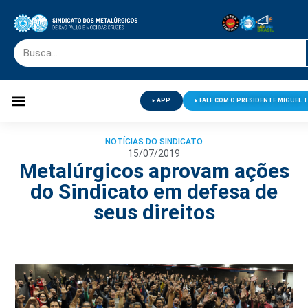
APP
FALE COM O PRESIDENTE MIGUEL 
Palavra do Presidente
Jornal O Metalúrgico
Clube de Campo
Centro de Lazer
NOTÍCIAS DO SINDICATO
15/07/2019
Metalúrgicos aprovam ações
do Sindicato em defesa de
seus direitos