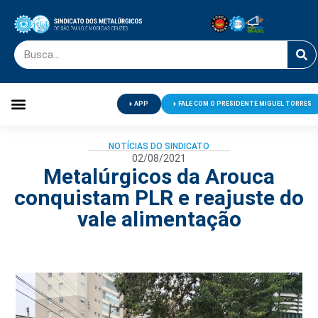
APP
FALE COM O PRESIDENTE MIGUEL TORRES
Palavra do Presidente
Jornal O Metalúrgico
Clube de Campo
Centro de Lazer
NOTÍCIAS DO SINDICATO
02/08/2021
Metalúrgicos da Arouca
conquistam PLR e reajuste do
vale alimentação