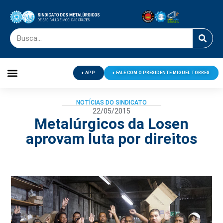
APP
FALE COM O PRESIDENTE MIGUEL TORRES
Palavra do Presidente
Jornal O Metalúrgico
Clube de Campo
Centro de Lazer
NOTÍCIAS DO SINDICATO
22/05/2015
Metalúrgicos da Losen
aprovam luta por direitos