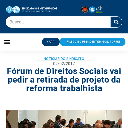
APP
FALE COM O PRESIDENTE MIGUEL TORRES
Palavra do Presidente
Jornal O Metalúrgico
Clube de Campo
Centro de Lazer
NOTÍCIAS DO SINDICATO
02/02/2017
Fórum de Direitos Sociais vai
pedir a retirada de projeto da
reforma trabalhista