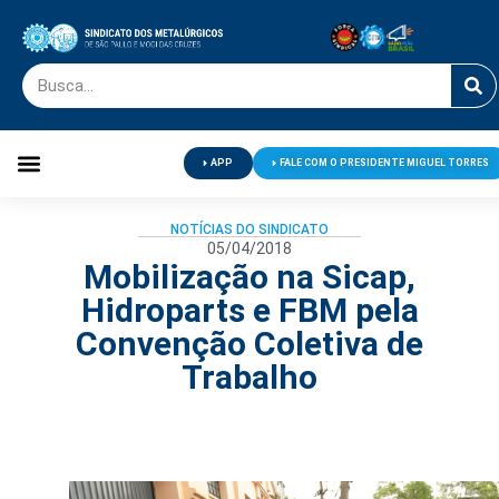
APP
FALE COM O PRESIDENTE MIGUEL TORRES
Palavra do Presidente
Jornal O Metalúrgico
Clube de Campo
Centro de Lazer
NOTÍCIAS DO SINDICATO
05/04/2018
Mobilização na Sicap,
Hidroparts e FBM pela
Convenção Coletiva de
Trabalho