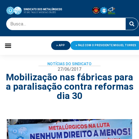
APP
FALE COM O PRESIDENTE MIGUEL TORRES
Palavra do Presidente
Jornal O Metalúrgico
Clube de Campo
Centro de Lazer
NOTÍCIAS DO SINDICATO
27/06/2017
Mobilização nas fábricas para
a paralisação contra reformas
dia 30