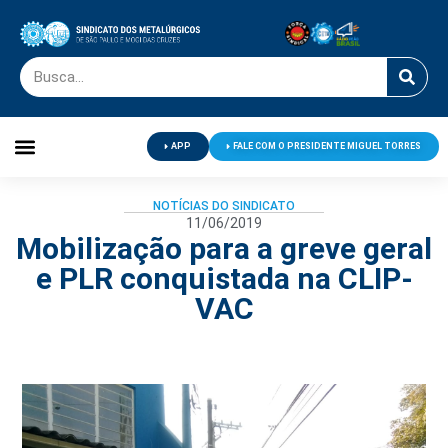
APP
FALE COM O PRESIDENTE MIGUEL TORRES
Palavra do Presidente
Jornal O Metalúrgico
Clube de Campo
Centro de Lazer
NOTÍCIAS DO SINDICATO
11/06/2019
Mobilização para a greve geral
e PLR conquistada na CLIP-
VAC