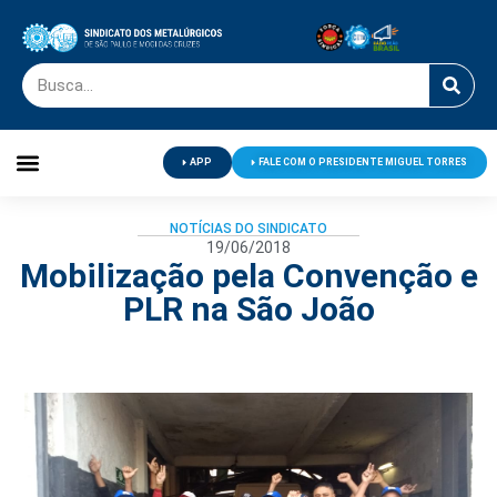
APP
FALE COM O PRESIDENTE MIGUEL TORRES
Palavra do Presidente
Jornal O Metalúrgico
Clube de Campo
Centro de Lazer
NOTÍCIAS DO SINDICATO
19/06/2018
Mobilização pela Convenção e
PLR na São João