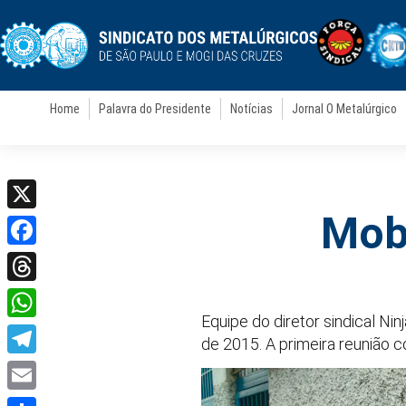
Home
Palavra do Presidente
Notícias
Jornal O Metalúrgico
Mobi
X
Facebook
Threads
Equipe do diretor sindical N
WhatsApp
de 2015. A primeira reunião 
Telegram
Email