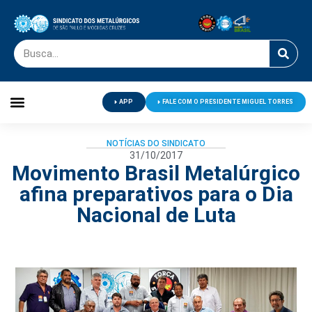
APP
FALE COM O PRESIDENTE MIGUEL TORRES
Palavra do Presidente
Jornal O Metalúrgico
Clube de Campo
Centro de Lazer
NOTÍCIAS DO SINDICATO
31/10/2017
Movimento Brasil Metalúrgico
afina preparativos para o Dia
Nacional de Luta