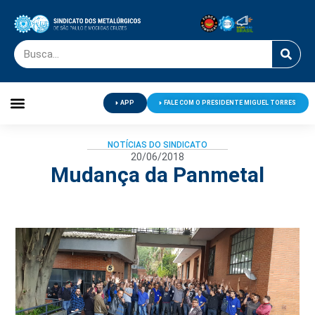
APP
FALE COM O PRESIDENTE MIGUEL TORRES
Palavra do Presidente
Jornal O Metalúrgico
Clube de Campo
Centro de Lazer
NOTÍCIAS DO SINDICATO
20/06/2018
Mudança da Panmetal