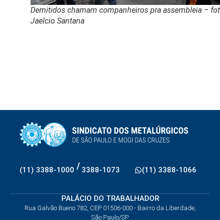
Demitidos chamam companheiros pra assembleia – fo
Jaelcio Santana
/
(11) 3388-1000
3388-1073
(11) 3388-1066
PALÁCIO DO TRABALHADOR
Rua Galvão Bueno 782, CEP 01506-000 - Bairro da Liberdade,
São Paulo/SP