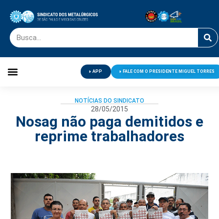
APP
FALE COM O PRESIDENTE MIGUEL TORRES
Palavra do Presidente
Jornal O Metalúrgico
Clube de Campo
Centro de Lazer
NOTÍCIAS DO SINDICATO
28/05/2015
Nosag não paga demitidos e
reprime trabalhadores