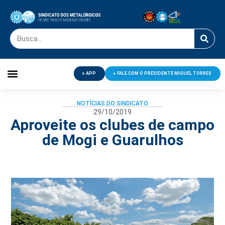
APP
FALE COM O PRESIDENTE MIGUEL TORRES
Palavra do Presidente
Jornal O Metalúrgico
Clube de Campo
Centro de Lazer
NOTÍCIAS DO SINDICATO
29/10/2019
Aproveite os clubes de campo
de Mogi e Guarulhos