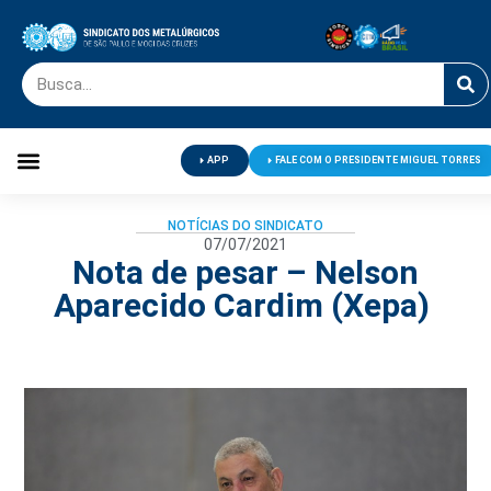
APP
FALE COM O PRESIDENTE MIGUEL TORRES
Palavra do Presidente
Jornal O Metalúrgico
Clube de Campo
Centro de Lazer
NOTÍCIAS DO SINDICATO
07/07/2021
Nota de pesar – Nelson
Aparecido Cardim (Xepa)