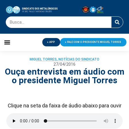
APP
FALE COM O PRESIDENTE MIGUEL TORRES
Palavra do Presidente
Jornal O Metalúrgico
Clube de Campo
Centro de Lazer
MIGUEL TORRES
,
NOTÍCIAS DO SINDICATO
27/04/2016
Ouça entrevista em áudio com
o presidente Miguel Torres
Clique na seta da faixa de áudio abaixo para ouvir