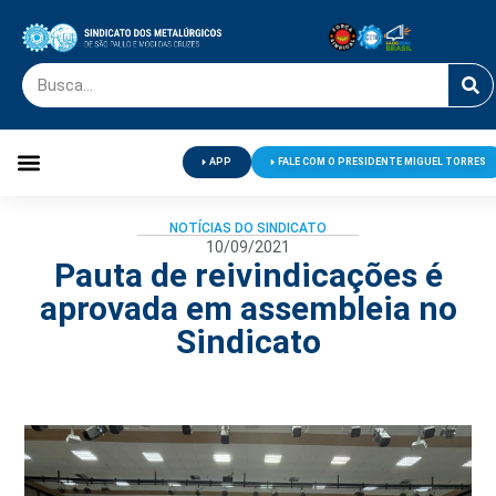
APP
FALE COM O PRESIDENTE MIGUEL TORRES
Palavra do Presidente
Jornal O Metalúrgico
Clube de Campo
Centro de Lazer
NOTÍCIAS DO SINDICATO
10/09/2021
Pauta de reivindicações é
aprovada em assembleia no
Sindicato