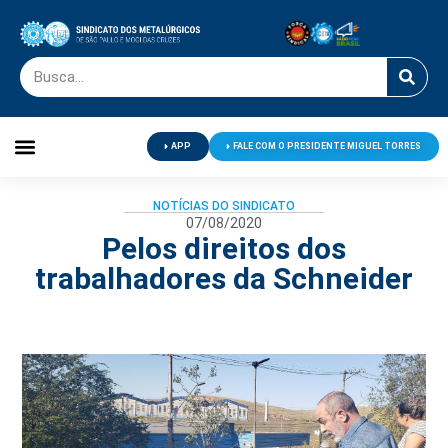
APP
FALE COM O PRESIDENTE MIGUEL TORRES
Palavra do Presidente
Jornal O Metalúrgico
Clube de Campo
Centro de Lazer
NOTÍCIAS DO SINDICATO
07/08/2020
Pelos direitos dos
trabalhadores da Schneider