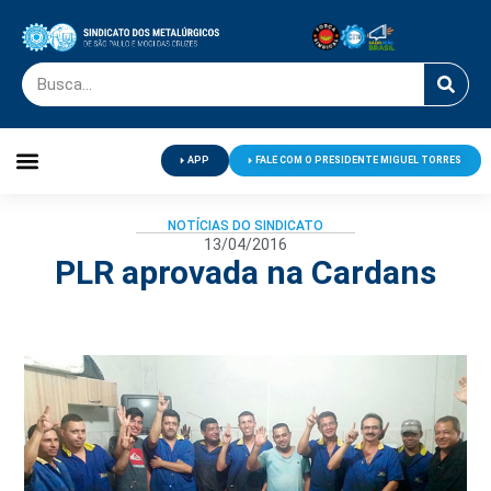
APP
FALE COM O PRESIDENTE MIGUEL TORRES
Palavra do Presidente
Jornal O Metalúrgico
Clube de Campo
Centro de Lazer
NOTÍCIAS DO SINDICATO
13/04/2016
PLR aprovada na Cardans