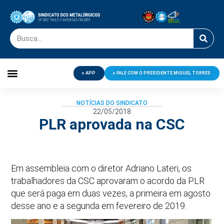
APP
FALE COM O PRESIDENTE MIGUEL TORRES
Palavra do Presidente
Jornal O Metalúrgico
Clube de Campo
Centro de Lazer
NOTÍCIAS DO SINDICATO
22/05/2018
PLR aprovada na CSC
Em assembleia com o diretor Adriano Lateri, os
trabalhadores da CSC aprovaram o acordo da PLR
que será paga em duas vezes, a primeira em agosto
desse ano e a segunda em fevereiro de 2019.