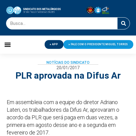
APP
FALE COM O PRESIDENTE MIGUEL TORRES
Palavra do Presidente
Jornal O Metalúrgico
Clube de Campo
Centro de Lazer
NOTÍCIAS DO SINDICATO
20/01/2017
PLR aprovada na Difus Ar
Em assembleia com a equipe do diretor Adriano
Lateri, os trabalhadores da Difus Ar, aprovaram o
acordo da PLR que será paga em duas vezes, a
primeira em agosto desse ano e a segunda em
fevereiro de 2017.