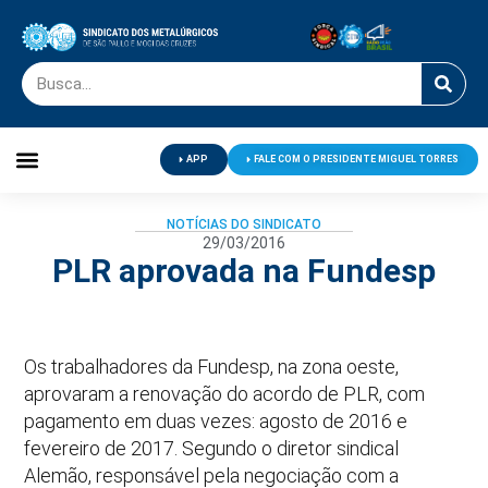
APP
FALE COM O PRESIDENTE MIGUEL TORRES
Palavra do Presidente
Jornal O Metalúrgico
Clube de Campo
Centro de Lazer
NOTÍCIAS DO SINDICATO
29/03/2016
PLR aprovada na Fundesp
Os trabalhadores da Fundesp, na zona oeste,
aprovaram a renovação do acordo de PLR, com
pagamento em duas vezes: agosto de 2016 e
fevereiro de 2017. Segundo o diretor sindical
Alemão, responsável pela negociação com a