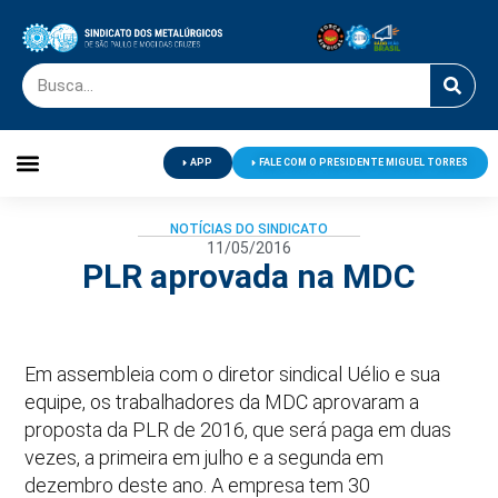
APP
FALE COM O PRESIDENTE MIGUEL TORRES
Palavra do Presidente
Jornal O Metalúrgico
Clube de Campo
Centro de Lazer
NOTÍCIAS DO SINDICATO
11/05/2016
PLR aprovada na MDC
Em assembleia com o diretor sindical Uélio e sua
equipe, os trabalhadores da MDC aprovaram a
proposta da PLR de 2016, que será paga em duas
vezes, a primeira em julho e a segunda em
dezembro deste ano. A empresa tem 30