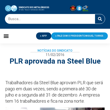
APP
FALE COM O PRESIDENTE MIGUEL TORRES
Palavra do Presidente
Jornal O Metalúrgico
Clube de Campo
Centro de Lazer
NOTÍCIAS DO SINDICATO
11/02/2016
PLR aprovada na Steel Blue
Trabalhadores da Steel Blue aprovam PLR que será
pago em duas vezes, sendo a primeira até 30 de
julho e a segunda até 31 de dezembro. A empresa
tem 16 trabalhadores e fica na zona norte.