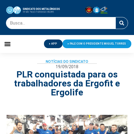
APP
FALE COM O PRESIDENTE MIGUEL TORRES
Palavra do Presidente
Jornal O Metalúrgico
Clube de Campo
Centro de Lazer
NOTÍCIAS DO SINDICATO
19/09/2018
PLR conquistada para os
trabalhadores da Ergofit e
Ergolife