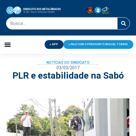
APP
FALE COM O PRESIDENTE MIGUEL TORRES
Palavra do Presidente
Jornal O Metalúrgico
Clube de Campo
Centro de Lazer
NOTÍCIAS DO SINDICATO
03/03/2017
PLR e estabilidade na Sabó