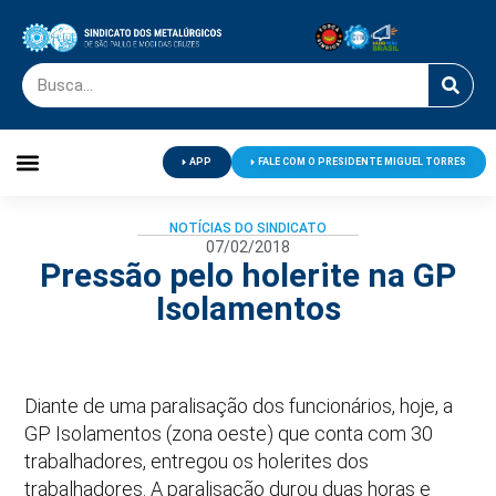
APP
FALE COM O PRESIDENTE MIGUEL TORRES
Palavra do Presidente
Jornal O Metalúrgico
Clube de Campo
Centro de Lazer
NOTÍCIAS DO SINDICATO
07/02/2018
Pressão pelo holerite na GP
Isolamentos
Diante de uma paralisação dos funcionários, hoje, a
GP Isolamentos (zona oeste) que conta com 30
trabalhadores, entregou os holerites dos
trabalhadores. A paralisação durou duas horas e