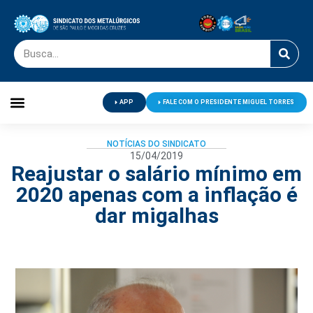
APP
FALE COM O PRESIDENTE MIGUEL TORRES
Palavra do Presidente
Jornal O Metalúrgico
Clube de Campo
Centro de Lazer
NOTÍCIAS DO SINDICATO
15/04/2019
Reajustar o salário mínimo em
2020 apenas com a inflação é
dar migalhas