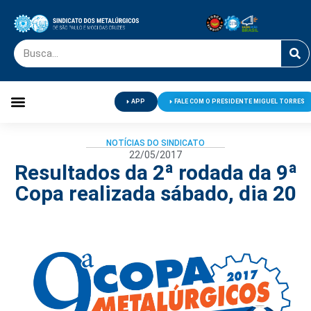
APP
FALE COM O PRESIDENTE MIGUEL TORRES
Palavra do Presidente
Jornal O Metalúrgico
Clube de Campo
Centro de Lazer
NOTÍCIAS DO SINDICATO
22/05/2017
Resultados da 2ª rodada da 9ª
Copa realizada sábado, dia 20