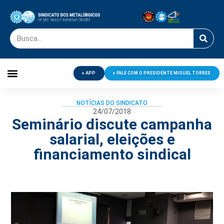
APP
FALE COM O PRESIDENTE MIGUEL TORRES
Palavra do Presidente
Jornal O Metalúrgico
Clube de Campo
Centro de Lazer
NOTÍCIAS DO SINDICATO
24/07/2018
Seminário discute campanha
salarial, eleições e
financiamento sindical