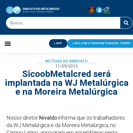
APP
FALE COM O PRESIDENTE MIGUEL TORRES
Palavra do Presidente
Jornal O Metalúrgico
Clube de Campo
Centro de Lazer
NOTÍCIAS DO SINDICATO
11/09/2015
SicoobMetalcred será
implantada na WJ Metalúrgica
e na Moreira Metalúrgica
Nosso diretor
Nivaldo
informa que os trabalhadores
da WJ Metalúrgica e da Moreira Metalúrgica, no
Campo Limpo, aprovaram em assembleias nesta