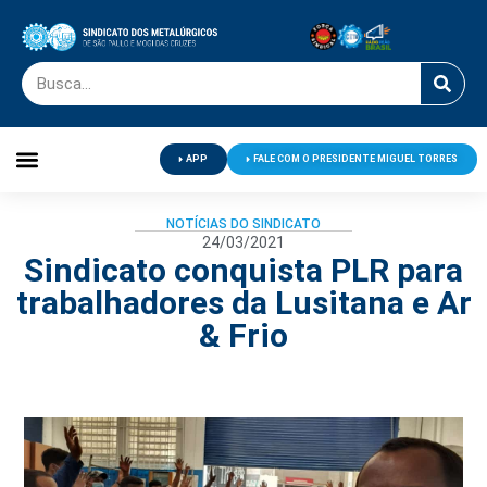
APP
FALE COM O PRESIDENTE MIGUEL TORRES
Palavra do Presidente
Jornal O Metalúrgico
Clube de Campo
Centro de Lazer
NOTÍCIAS DO SINDICATO
24/03/2021
Sindicato conquista PLR para
trabalhadores da Lusitana e Ar
& Frio