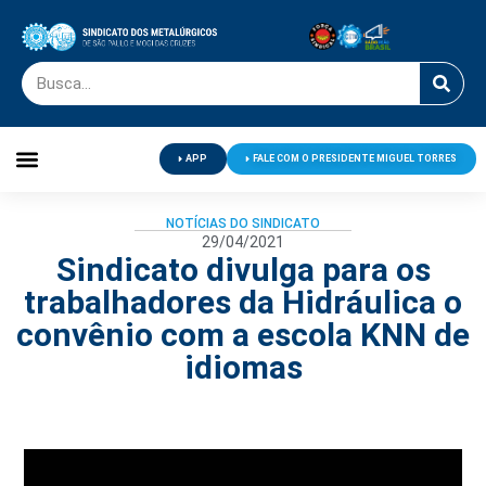
APP
FALE COM O PRESIDENTE MIGUEL TORRES
Palavra do Presidente
Jornal O Metalúrgico
Clube de Campo
Centro de Lazer
NOTÍCIAS DO SINDICATO
29/04/2021
Sindicato divulga para os
trabalhadores da Hidráulica o
convênio com a escola KNN de
idiomas