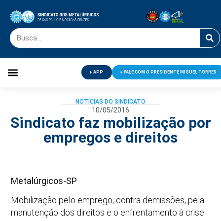
APP
FALE COM O PRESIDENTE MIGUEL TORRES
Palavra do Presidente
Jornal O Metalúrgico
Clube de Campo
Centro de Lazer
NOTÍCIAS DO SINDICATO
10/05/2016
Sindicato faz mobilização por
empregos e direitos
Metalúrgicos-SP
Mobilização pelo emprego, contra demissões, pela
manutenção dos direitos e o enfrentamento à crise