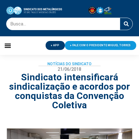
APP
FALE COM O PRESIDENTE MIGUEL TORRES
Palavra do Presidente
Jornal O Metalúrgico
Clube de Campo
Centro de Lazer
NOTÍCIAS DO SINDICATO
21/06/2018
Sindicato intensificará
sindicalização e acordos por
conquistas da Convenção
Coletiva