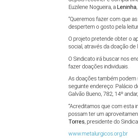
Euzilene Nogueira, a
Leninha
“Queremos fazer com que as t
despertem o gosto pela leitu
O projeto pretende obter o ap
social, através da doação de 
O Sindicato irá buscar nos e
fazer doações individuais.
As doações também podem se
seguinte endereço: Palácio d
Galvão Bueno, 782, 14º andar
“Acreditamos que com esta ini
possam ter um aproveitamento 
Torres
, presidente do Sindica
www.metalurgicos.org.br