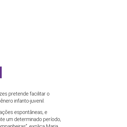
s pretende facilitar o
nero infanto-juvenil.
doações espontâneas, e
nte um determinado período,
mpanheiras”, explica Maria