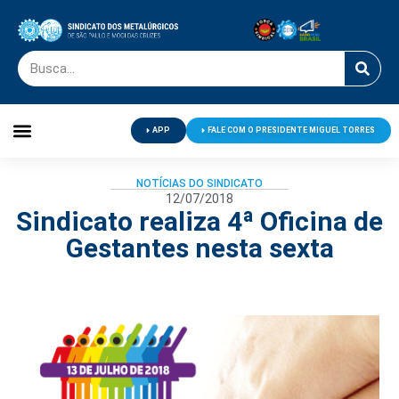
APP
FALE COM O PRESIDENTE MIGUEL TORRES
Palavra do Presidente
Jornal O Metalúrgico
Clube de Campo
Centro de Lazer
NOTÍCIAS DO SINDICATO
12/07/2018
Sindicato realiza 4ª Oficina de
Gestantes nesta sexta