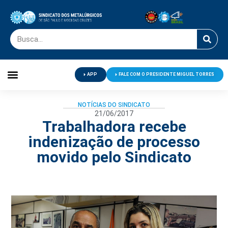
APP
FALE COM O PRESIDENTE MIGUEL TORRES
Palavra do Presidente
Jornal O Metalúrgico
Clube de Campo
Centro de Lazer
NOTÍCIAS DO SINDICATO
21/06/2017
Trabalhadora recebe
indenização de processo
movido pelo Sindicato