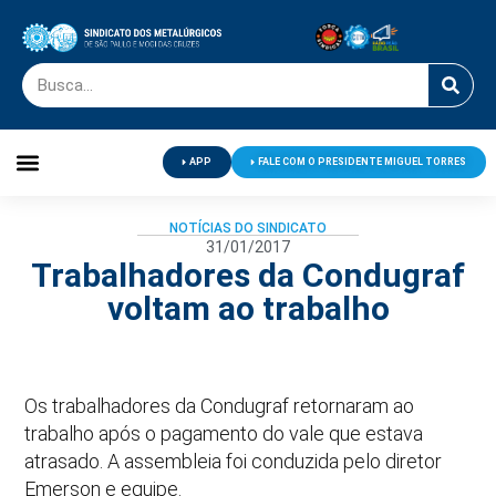
APP
FALE COM O PRESIDENTE MIGUEL TORRES
Palavra do Presidente
Jornal O Metalúrgico
Clube de Campo
Centro de Lazer
NOTÍCIAS DO SINDICATO
31/01/2017
Trabalhadores da Condugraf
voltam ao trabalho
Os trabalhadores da Condugraf retornaram ao
trabalho após o pagamento do vale que estava
atrasado. A assembleia foi conduzida pelo diretor
Emerson e equipe.