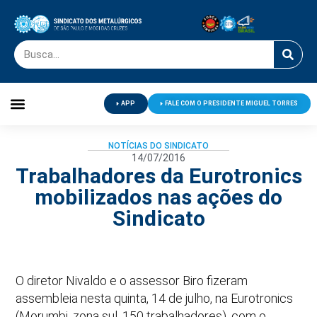
APP
FALE COM O PRESIDENTE MIGUEL TORRES
Palavra do Presidente
Jornal O Metalúrgico
Clube de Campo
Centro de Lazer
NOTÍCIAS DO SINDICATO
14/07/2016
Trabalhadores da Eurotronics
mobilizados nas ações do
Sindicato
O diretor Nivaldo e o assessor Biro fizeram
assembleia nesta quinta, 14 de julho, na Eurotronics
(Morumbi, zona sul, 150 trabalhadores), com o