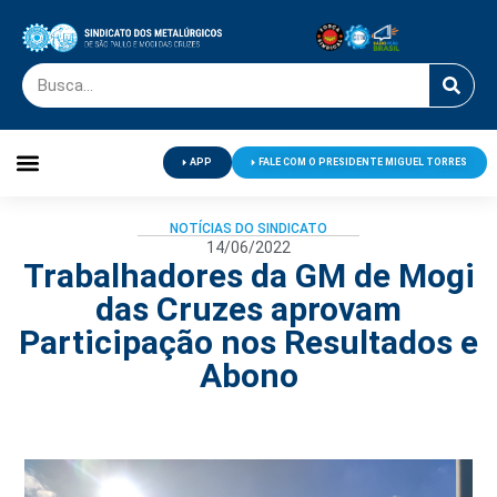
APP
FALE COM O PRESIDENTE MIGUEL TORRES
Palavra do Presidente
Jornal O Metalúrgico
Clube de Campo
Centro de Lazer
NOTÍCIAS DO SINDICATO
14/06/2022
Trabalhadores da GM de Mogi
das Cruzes aprovam
Participação nos Resultados e
Abono