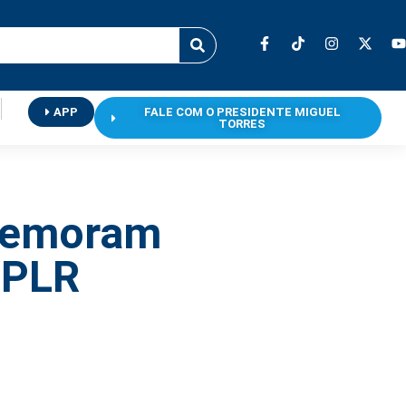
APP
FALE COM O PRESIDENTE MIGUEL
TORRES
omemoram
 PLR