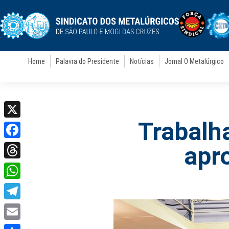
Home
Palavra do Presidente
Notícias
Jornal O Metalúrgico
Trabalh
X
Facebook
apr
Threads
WhatsApp
Telegram
Email