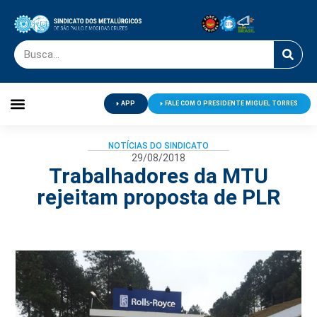
APP
FALE COM O PRESIDENTE MIGUEL TORRES
Palavra do Presidente
Jornal O Metalúrgico
Clube de Campo
Centro de Lazer
NOTÍCIAS DO SINDICATO
29/08/2018
Trabalhadores da MTU
rejeitam proposta de PLR