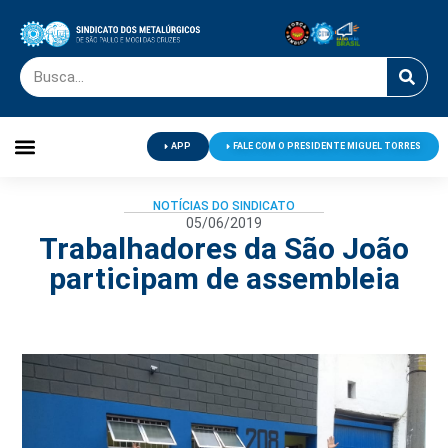
APP
FALE COM O PRESIDENTE MIGUEL TORRES
Palavra do Presidente
Jornal O Metalúrgico
Clube de Campo
Centro de Lazer
NOTÍCIAS DO SINDICATO
05/06/2019
Trabalhadores da São João
participam de assembleia