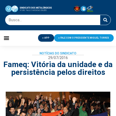
APP
FALE COM O PRESIDENTE MIGUEL TORRES
Palavra do Presidente
Jornal O Metalúrgico
Clube de Campo
Centro de Lazer
NOTÍCIAS DO SINDICATO
29/07/2016
Fameq: Vitória da unidade e da
persistência pelos direitos