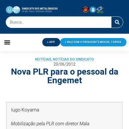
APP
FALE COM O PRESIDENTE MIGUEL TORRES
Palavra do Presidente
Jornal O Metalúrgico
Clube de Campo
Centro de Lazer
NOTÍCIAS
,
NOTÍCIAS DO SINDICATO
20/06/2012
Nova PLR para o pessoal da
Engemet
Iugo Koyama
Mobilização pela PLR com diretor Mala