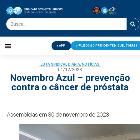
APP
FALE COM O PRESIDENTE MIGUEL TORRES
Palavra do Presidente
Jornal O Metalúrgico
Clube de Campo
Centro de Lazer
LUTA SINDICAL DIÁRIA
,
NOTÍCIAS
01/12/2023
Novembro Azul – prevenção
contra o câncer de próstata
Assembleias em 30 de novembro de 2023