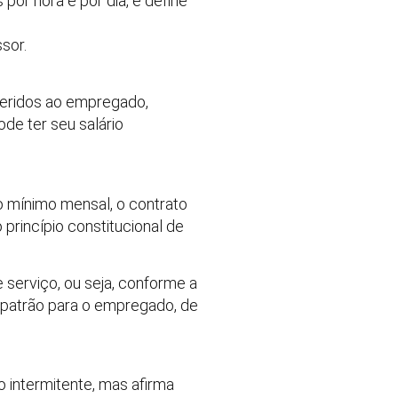
por hora e por dia, e define
sor.
feridos ao empregado,
de ter seu salário
io mínimo mensal, o contrato
 princípio constitucional de
serviço, ou seja, conforme a
 patrão para o empregado, de
o intermitente, mas afirma