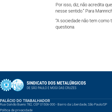
Por isso, diz, não acredita q
nesse sentido.” Para Mannrich
“A sociedade não tem como t
questiona.
PALÁCIO DO TRABALHADOR
Rua Galvão Bueno 782, CEP 01506-000 - Bairro da Liberdade, São Paulo/SP
Política de privacidade