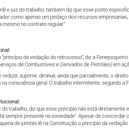
UnB e juiz do trabalho, também diz que esse ponto especif
alhador como apenas um pedaço dos recursos empresariais, 
da mesmo no contrato regular.”
l
onal:
 o “princípio da vedação do retrocesso”, diz a Fenepospetr
rviços de Combustíveis e Derivados de Petróleo) em açã
 reduzir, suprimir, diminuir, ainda que parcialmente, o direit
 na consciência geral. O trabalho intermitente, segundo a
tucional:
iz do trabalho, diz que esse princípio não está diretamente
stá sempre presente na sociedade”. Apesar de concordar 
ena de juristas lê na Constituição o princípio da vedação