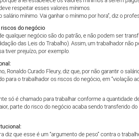
, porque a lei estabelece os valores mínimos a serem pagos 
 deve respeitar esses valores mínimos.
 salário mínimo. Vai ganhar o mínimo por hora”, diz o profes
 riscos do negócio
de qualquer negócio são do patrão, e não podem ser trans
idação das Leis do Trabalho). Assim, um trabalhador não po
tiver prejuízo, por exemplo.
onal:
o, Ronaldo Curado Fleury, diz que, por não garantir o salár
do para o trabalhador os riscos do negócio, em “violação ao
nte só é chamado para trabalhar conforme a quantidade de 
or, parte do risco do negócio acaba sendo transferido do
tucional:
eira diz que esse é um “argumento de peso” contra o trabalh